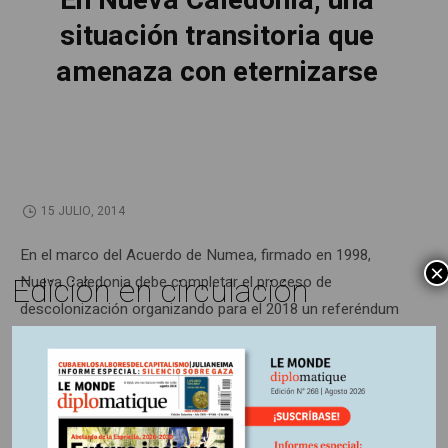
En Nueva Caledonia, una
situación transitoria que
amenaza con eternizarse
15 JULIO, 2014
En el marco del Acuerdo de Numea, firmado en 1998,
×
Edición en circulación
Nueva Caledonia debe completar el proceso de
descolonización organizando para el 2018 un referéndum
de autodeterminación. El período se caracterizó por el auge
de los proyectos mineros y cierta efervescencia cultural.
Pero, como muestra la elección provincial de mayo
pasado, el dinamismo social y económico lucha por
encontrar una traducción política.