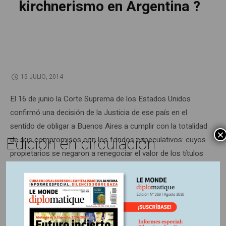
kirchnerismo en Argentina ?
15 JULIO, 2014
El 16 de junio la Corte Suprema de los Estados Unidos
confirmó una decisión de la Justicia de ese país en el
sentido de obligar a Buenos Aires a cumplir con la totalidad
×
Edición en circulación
de sus compromisos con los fondos especulativos: cuyos
propietarios se negaron a renegociar el valor de los títulos
de la deuda argentina en su poder. El anuncio debilitó aún
más la posición de la Presidenta Cristina Kirchner, cuya
reelección en primera vuelta en el 2011 parece ya
solamente un lejano recuerdo.