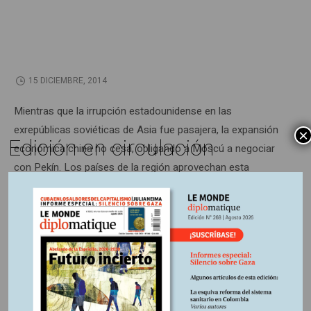
15 DICIEMBRE, 2014
Mientras que la irrupción estadounidense en las
exrepúblicas soviéticas de Asia fue pasajera, la expansión
×
Edición en circulación
económica china no cesa, obligando a Moscú a negociar
con Pekín. Los países de la región aprovechan esta
rivalidad para defender sus intereses.
Información adicional