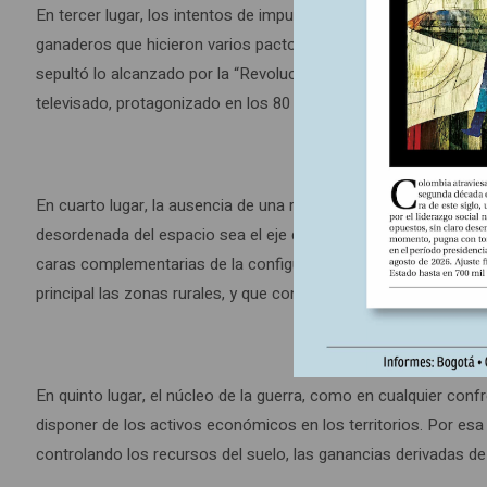
En tercer lugar, los intentos de impulsar una política pública 
ganaderos que hicieron varios pactos políticos para evitar la 
sepultó lo alcanzado por la “Revolución en marcha” de López Pu
televisado, protagonizado en los 80 por el luego parapolítico ‘
En cuarto lugar, la ausencia de una reforma agraria se ha com
desordenada del espacio sea el eje del poblamiento y la territo
caras complementarias de la configuración del campo. Esas ten
principal las zonas rurales, y que contribuye a configurar las a
En quinto lugar, el núcleo de la guerra, como en cualquier confr
disponer de los activos económicos en los territorios. Por esa 
controlando los recursos del suelo, las ganancias derivadas de 