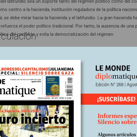
d del latifundio sea un soporte tanto del régimen político como del 
 centro a la hacienda, institución reguladora de la política nacional.
l, se debe mirar hacia la hacienda y el latifundio. La gran hacienda h
refuerza el poder político tradicional. Por tanto, la ausencia de una
rculación
ítica del conflicto y evita la democratización del régimen.
nflicto armado han estado ligados a la propiedad de la tierra. La pla
de una reforma agraria. El primer manifiesto político de las farc se
N, proclamaba como objetivo una revolución agraria, basada en la pro
 80 se puede explicar como una reacción de sectores ganaderos, ter
o con Mauricio Romero, la posibilidad de políticas reformistas, resu
esembocó en la promoción del paramilitarismo. La redistribución de la
 que, según ellos, buscaban “imponer la reforma agraria y hundir l