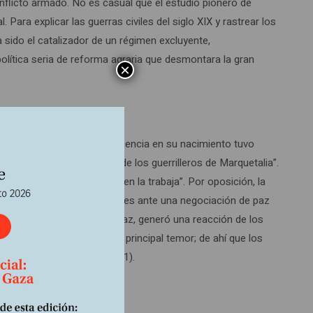
conflicto armado. No es casual que el estudio pionero de
 Para explicar las guerras civiles del siglo XIX y rastrear los
a sido el catalizador de un régimen excluyente,
 política seria de reforma agraria que desmontara la gran
×
taforma agitada por la insurgencia en su nacimiento tuvo
 llamó “Programa agrario de los guerrilleros de Marquetalia”.
clama “La tierra para quien la trabaja”. Por oposición, la
ratenientes y narcotraficantes ante una negociación de paz
ltado de la negociación de paz, generó una reacción de los
 tierra se constituyó en su principal temor; de ahí que los
os campos en la miseria” (1).