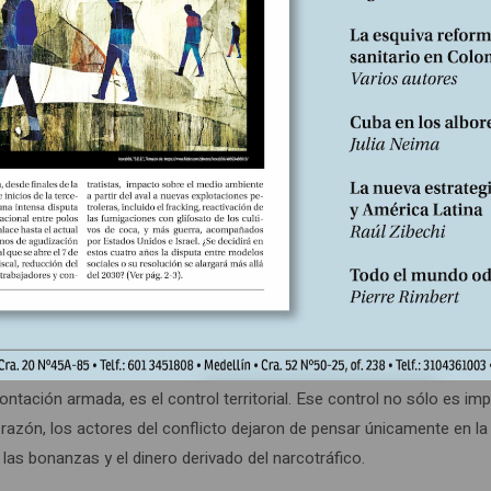
de redistribución de la propiedad agraria por algunos sectores de las
aprobación de leyes de reforma agraria, o asegurar su ineficacia en 
marejo; el “Pacto del Chicoral”, como reacción a las políticas impu
Gordo’ García, a los debates del proyecto de ley de tierras, dan cuen
plementado con la carencia de un ordenamiento territorial democráti
rialidad en Colombia. La expansión terrateniente y la colonización c
dencias en la apropiación del territorio son a la vez causa y catal
spiraciones, los intereses y los campos de acción de las partes en co
ontación armada, es el control territorial. Ese control no sólo es imp
razón, los actores del conflicto dejaron de pensar únicamente en la t
las bonanzas y el dinero derivado del narcotráfico.