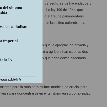
 élites fueron enfrentados por los sectores de hacendados y
caso de que fueran aprobadas. La ley 100 de 1944, que
lsadas por Lleras Restrepo, o el fraude parlamentario
ta de una tendencia constante en las élites colombianas.
co, situación que conduce a que la apropiación privada y
ampesina que amplía la frontera agrícola han sido las dos
izador de un conflicto armado que tiene como escenario
nflicto.
ortante para la maniobra militar; también es crucial para
ierra para concentrarse en el territorio en su complejidad,