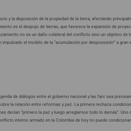
rio y la disposición de la propiedad de la tierra, afectando principa
iento es el despojo de tierras, que favorece la expansión de proyect
plazamiento no es un daño colateral del conflicto sino un objetivo de
n impulsado el modelo de la “acumulación por desposesión” a gran 
genda de diálogos entre el gobierno nacional y las farc sea precisame
obre la relación entre reformas y paz. La primera rechaza condicio
nes decían “primero la paz y luego arreglamos todo lo demás”. Uno 
el conflicto interno armado en la Colombia de hoy no puede condicion