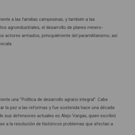
lmente a las familias campesinas, y también a las
os agroindustriales, el desarrollo de planes minero-
 los actores armados, principalmente del paramilitarismo, así
escala.
nte una “Política de desarrollo agrario integral”. Cabe
nar la paz a las reformas y fue sostenida hace una década
de sus defensores actuales es Alejo Vargas, quien escribió
arse a la resolución de históricos problemas que afectan a