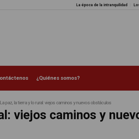
La época de la intranquilidad
Los amos de
ontáctenos
¿Quiénes somos?
La paz, la tierra y lo rural: viejos caminos y nuevos obstáculos
ural: viejos caminos y nue