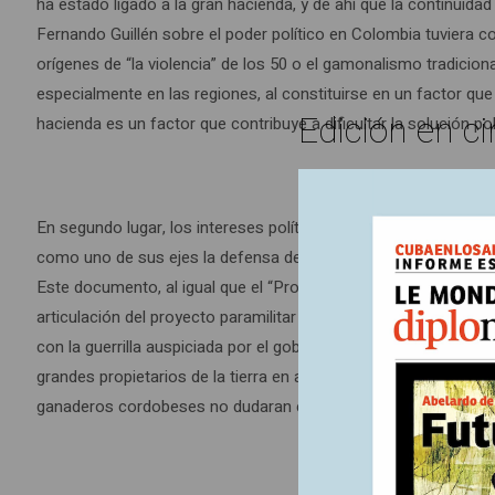
ha estado ligado a la gran hacienda, y de ahí que la continuida
Fernando Guillén sobre el poder político en Colombia tuviera como
orígenes de “la violencia” de los 50 o el gamonalismo tradiciona
especialmente en las regiones, al constituirse en un factor que 
Edición en ci
hacienda es un factor que contribuye a dificultar la solución pol
En segundo lugar, los intereses políticos de los actores del co
como uno de sus ejes la defensa del campesinado y la exigencia 
Este documento, al igual que el “Programa de Simacota”, del EL
articulación del proyecto paramilitar a comienzos de los años
con la guerrilla auspiciada por el gobierno Betancur. De acuerd
grandes propietarios de la tierra en algunas regiones, lo que d
ganaderos cordobeses no dudaran en rechazar las negociaciones