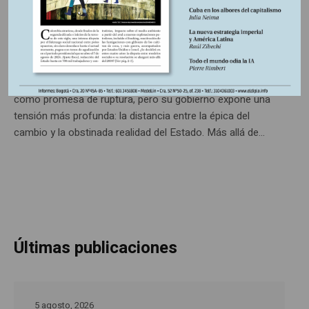
de Aureliano
Colombia vuelve a mirarse en el espejo de Gabriel García
Márquez: un país donde la historia parece repetirse más
que avanzar. En ese escenario, Gustavo Petro irrumpe
como promesa de ruptura, pero su gobierno expone una
tensión más profunda: la distancia entre la épica del
cambio y la obstinada realidad del Estado. Más allá de...
Últimas publicaciones
5 agosto, 2026