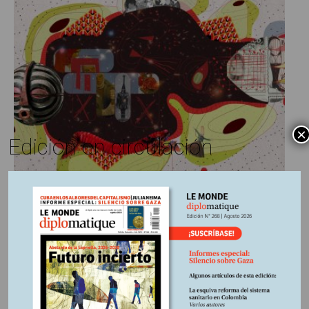
×
Edición en circulación
Diego Aretz*
2 mayo, 2026
Escrito por:
Edición N°265
En
Después de Petro o después