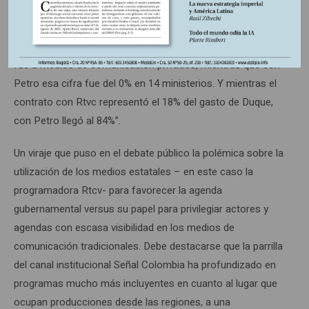
los medios privados, sino que favoreció la inversión en los
medios estatales. Según un informe periodístico de La Silla
Vacía, “el giro fue radical. Con Duque el 69% de la pauta se
fue a medios de comunicación privados, mientras que con
Petro esa cifra fue del 0% en 14 ministerios. Y mientras el
contrato con Rtvc representó el 18% del gasto de Duque,
con Petro llegó al 84%”.
Un viraje que puso en el debate público la polémica sobre la
utilización de los medios estatales – en este caso la
programadora Rtcv- para favorecer la agenda
gubernamental versus su papel para privilegiar actores y
agendas con escasa visibilidad en los medios de
comunicación tradicionales. Debe destacarse que la parrilla
del canal institucional Señal Colombia ha profundizado en
programas mucho más incluyentes en cuanto al lugar que
ocupan producciones desde las regiones, a una