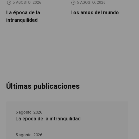
5 AGOSTO, 2026
5 AGOSTO, 2026
La época de la
Los amos del mundo
P
intranquilidad
Últimas publicaciones
5 agosto, 2026
La época de la intranquilidad
5 agosto, 2026