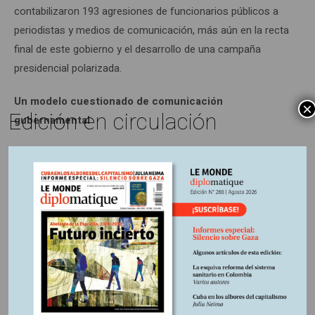
contabilizaron 193 agresiones de funcionarios públicos a
periodistas y medios de comunicación, más aún en la recta
final de este gobierno y el desarrollo de una campaña
presidencial polarizada.
Un modelo cuestionado de comunicación
×
Edición en circulación
gubernamental
Parte de las presiones de algunos medios de
comunicación contra el gobierno de Gustavo Petro pueden
explicarse por el giro dado a la adjudicación de la pauta
publicitaria estatal, con la cual gobiernos anteriores
favorecieron mayoritariamente a los grandes medios. Si
bien muchas dependencias y entidades descentralizadas
tienen autonomía en la asignación de la pauta publicitaria –
y de hecho la han otorgado a medios privados– desde la
Presidencia no se adjudicó un solo peso por este rubro a