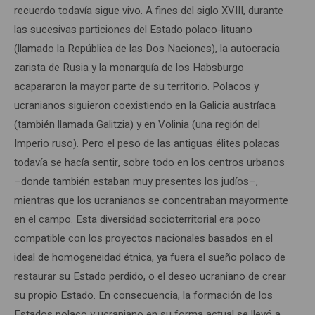
recuerdo todavía sigue vivo. A fines del siglo XVIII, durante
las sucesivas particiones del Estado polaco-lituano
(llamado la República de las Dos Naciones), la autocracia
zarista de Rusia y la monarquía de los Habsburgo
acapararon la mayor parte de su territorio. Polacos y
ucranianos siguieron coexistiendo en la Galicia austríaca
(también llamada Galitzia) y en Volinia (una región del
Imperio ruso). Pero el peso de las antiguas élites polacas
todavía se hacía sentir, sobre todo en los centros urbanos
–donde también estaban muy presentes los judíos–,
mientras que los ucranianos se concentraban mayormente
en el campo. Esta diversidad socioterritorial era poco
compatible con los proyectos nacionales basados en el
ideal de homogeneidad étnica, ya fuera el sueño polaco de
restaurar su Estado perdido, o el deseo ucraniano de crear
su propio Estado. En consecuencia, la formación de los
Estados polaco y ucraniano en su forma actual se llevó a