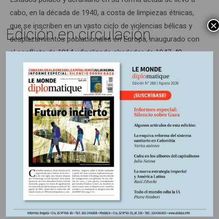
cabo, en la década de 1940, a costa de limpiezas étnicas,
×
que se inscriben en un vasto ciclo de violencias bélicas y
Edición en circulación
desplazamientos poblacionales en Europa, inaugurado con
el conflicto de 1914 y finalizado alrededor de 1947-48.
Información adicional
Región:
Europa
Fuente:
Periódico Le Monde diplomatique, edición
Colombia Nº266, Junio 2026