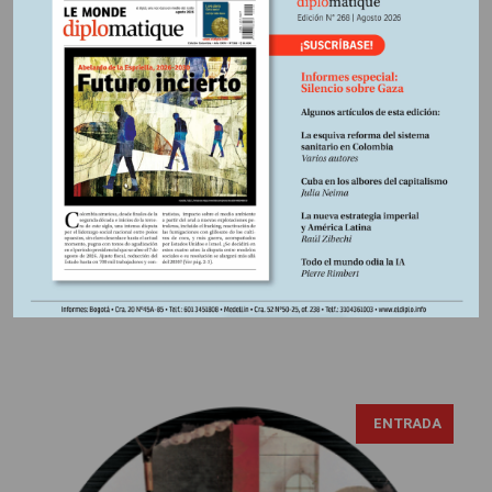
Los “iluminados oscuros”
contra el pueblo
Algunos parecen tener el intelecto un poco deteriorado;
otros tienen una llamativa elocuencia para la comunicación
imaginativa; la mayoría son una desconcertante mezcla de
viejas ideas ideológicas y entusiasmo por la tecnología;
todos ellos conforman la constelación neorreaccionaria
estadounidense. Una corriente que no ha cautivado
realmente a los especialistas europeos, o al menos no
hasta...
ENTRADA