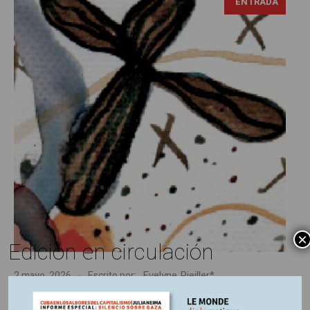
ENTRADA
×
Edición en circulación
Evelyne Pieiller*
2 mayo, 2026
Escrito por:
Edición N°265
En