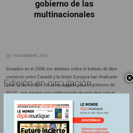
gobierno de las
multinacionales
14 NOVIEMBRE, 2013
Iniciados en el 2008, los debates sobre el tratado de libre
comercio entre Canadá y la Unión Europea han finalizado
×
Edición en circulación
este 18 de octubre. Un buen augurio para el gobierno de
EE.UU., que espera una colaboración de este tipo con el
Viejo Continente. Negociado en secreto, este proyecto –
apoyado ardientemente por las multinacionales– les
permite demandar a cualquier Estado que no siga las
normas del liberalismo.