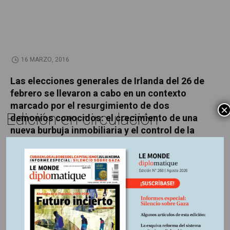
16 MARZO, 2016
Las elecciones generales de Irlanda del 26 de
febrero se llevaron a cabo en un contexto
marcado por el resurgimiento de dos
×
Edición en circulación
demonios conocidos: el crecimiento de una
nueva burbuja inmobiliaria y el control de la
prensa por las grandes fortunas del país.
Empezando con el multimillonario Denis
O’Brien y las acusaciones de censura.
Información adicional