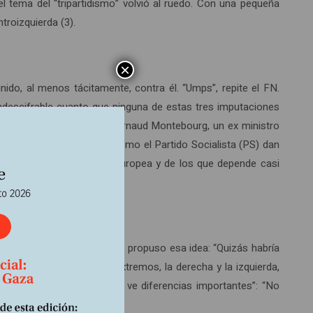
el tema del “tripartidismo” volvió al ruedo. Con una pequeña
troizquierda (3).
×
do, al menos tácitamente, contra él. “Umps”, repite el FN.
indescifrable cuanto que ninguna de estas tres imputaciones
(5), admite, por ejemplo, Arnaud Montebourg, un ex ministro
ovimiento Popular (UMP) como el Partido Socialista (PS) dan
 que establece la Unión Europea y de los que depende casi
recha francesa, Alain Juppé, propuso esa idea: “Quizás habría
dejar de lado los dos extremos, la derecha y la izquierda,
s Bayrou, agrega que “no ve diferencias importantes”: “No