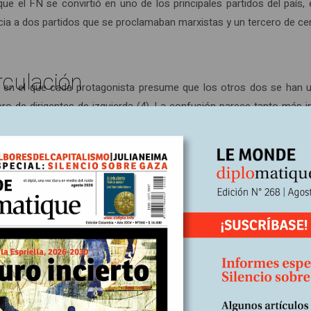
ue el FN se convirtió en uno de los principales partidos del país, 
encia a dos partidos que se proclamaban marxistas y un tercero de cen
rculación
en el que cada protagonista presume que los otros dos se han uni
ero de dirigentes de izquierda (4). La confusión parece tanto más 
tica de François Hollande es la misma que la de Nicolas Sarkozy” 
ado del gobierno el pasado mes de agosto. Tanto la Unión por un M
 de ellos cuestiona los grandes parámetros económicos y europeos
o aclararía finalmente la situación? Uno de los dirigentes de la de
lette para que la gente razonable pueda gobernar junta y podamos 
dos y reformistas de ambos bandos”, su aliado centrista, Françoi
ndo” (7).