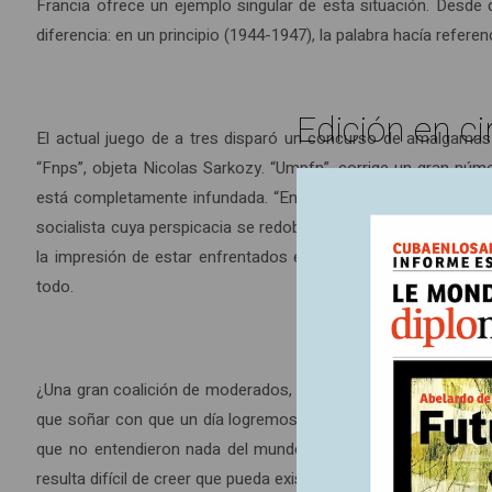
Francia ofrece un ejemplo singular de esta situación. Desde q
diferencia: en un principio (1944-1947), la palabra hacía refer
Edición en ci
El actual juego de a tres disparó un concurso de amalgamas 
“Fnps”, objeta Nicolas Sarkozy. “Umpfn”, corrige un gran núm
está completamente infundada. “En materia económica, la polí
socialista cuya perspicacia se redobló luego de verse expuls
la impresión de estar enfrentados en Francia, pero ninguno
todo.
¿Una gran coalición de moderados, como en Alemania o Italia, n
que soñar con que un día logremos cortar ambos lados del ome
que no entendieron nada del mundo” (6). Entre estos “modera
resulta difícil de creer que pueda existir un entendimiento de fo