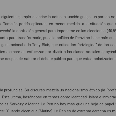
siguiente ejemplo describe la actual situación griega: un partido soc
o. También podría aplicarse, en menor medida, a la situación que
aprovechó la confusión general para imponerse en las elecciones (40
tanto para transformarlo, pues la política de Renzi no hace más que 
 generacional a la Tony Blair, que critica los “privilegios” de los 
es siempre se esfuerzan por dividir a las clases sociales apoyándose
. Y se ocupan de saturar el debate público para que estas polarizaci
a profundiza. Su discurso mezcla un nacionalismo étnico (la “prefe
. Esta última, basándose en temas como identidad, Islam e inmigrac
 Nicolas Sarkozy y Marine Le Pen no hay más que una hoja de papel 
adice: “Cuando dicen que [Marine] Le Pen es de extrema derecha es m