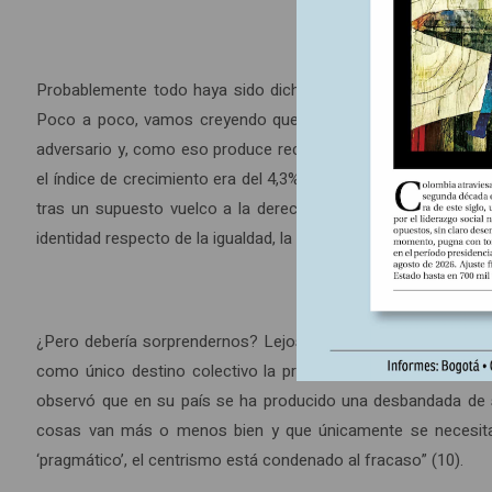
Probablemente todo haya sido dicho… Ya en 1989, el actual p
Poco a poco, vamos creyendo que, atrapados entre las limitac
adversario y, como eso produce rechazo, es el sálvese quien
el índice de crecimiento era del 4,3%; en 1989, del 4%), los so
tras un supuesto vuelco a la derecha de la sociedad france
identidad respecto de la igualdad, la libertad para los frances
¿Pero debería sorprendernos? Lejos de desviar la ira reaccio
como único destino colectivo la promesa de nuevas penitenc
observó que en su país se ha producido una desbandada de si
cosas van más o menos bien y que únicamente se necesitan
‘pragmático’, el centrismo está condenado al fracaso” (10).