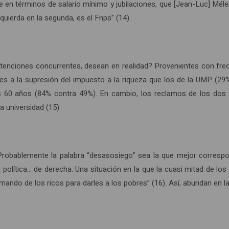
 en términos de salario mínimo y jubilaciones, que [Jean-Luc] Mé
izquierda en la segunda, es el Fnps” (14).
 atenciones concurrentes, desean en realidad? Provenientes con fre
les a la supresión del impuesto a la riqueza que los de la UMP (
 los 60 años (84% contra 49%). En cambio, los reclamos de los do
a universidad (15).
robablemente la palabra “desasosiego” sea la que mejor correspon
lítica… de derecha. Una situación en la que la cuasi mitad de los p
omando de los ricos para darles a los pobres” (16). Así, abundan en l