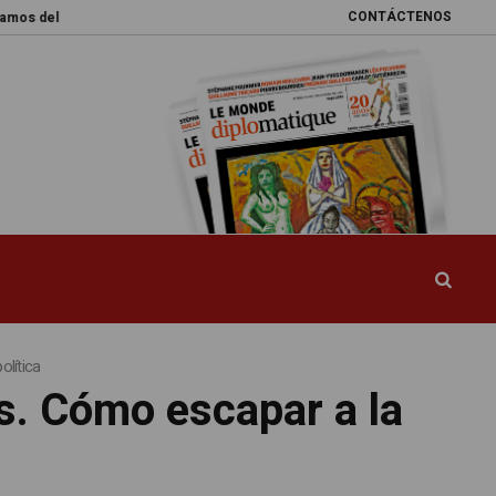
CONTÁCTENOS
undo
Promesas rotas
Caja de Pandora
La esquiva reforma del siste
lítica
s. Cómo escapar a la