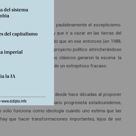
ngoja: “Se está instalando paulatinamente el escepticismo.
nquistar el terreno. Hay que ir a cazar en las tierras del
onómico mucho más degradado que en ese entonces (en 1988,
ral y el vacío abismal de su proyecto político atrincherándose
os los temas reaccionarios clásicos ganaron la escena: la
e” (9). Incluso es la prueba de un estrepitoso fracaso.
 en la medida en que fracasa desde hace décadas al proponer
reckas, director de un diario progresista estadounidense,
mo sólo funciona como ideología cuando uno estima que las
ay que hacer transformaciones importantes, lejos de ser