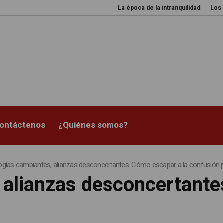
La época de la intranquilidad
Los amos del m
ontáctenos
¿Quiénes somos?
ogías cambiantes, alianzas desconcertantes. Cómo escapar a la confusión po
 alianzas desconcertante