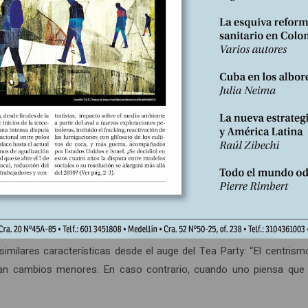
rimer secretario del PS, Jean-Claude Cambadélis, expresaba su co
iones económicas y la desafección social, no se puede volver a co
 pueda general” (8). Veinticinco años después, en un contexto ec
cialistas en el poder vuelven a justificar un cambio de rumbo neolibe
sa. Cambadélis se lamentaba una vez más el pasado octubre: “Tod
es de pura cepa y no para los de inmigración. Es extremadamente grav
naria, la política de los “moderados” la atrae como un pararrayos,
ias recompensadas por medio punto de crecimiento extra. Jim Nau
milares características desde el auge del Tea Party: “El centris
 cambios menores. En caso contrario, cuando uno piensa que h