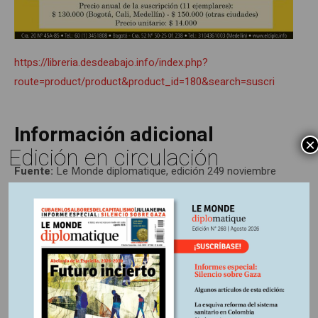
https://libreria.desdeabajo.info/index.php?
route=product/product&product_id=180&search=suscri
Información adicional
×
Edición en circulación
Fuente:
Le Monde diplomatique, edición 249 noviembre
2024
Otros Artículos
LIBROS RESEÑADOS
SIN CATEGORÍA