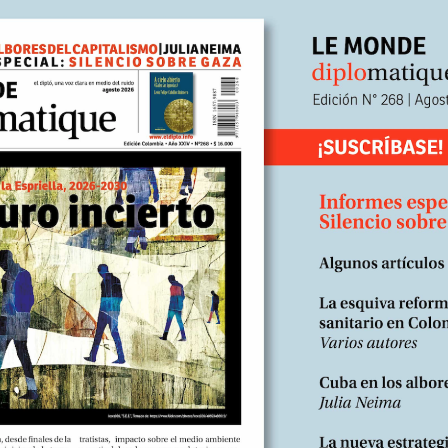
render una crisis, hay que incorporar estos fenómenos complementari
el simplismo de las proclamas morales a asumir estas consideracione