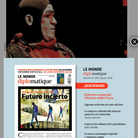
×
Edición en circulación
Benoît Coquard y Clara Deville
6 julio, 2024
Escrito por:
Edición Nº245
En
Un Estado ausente en el