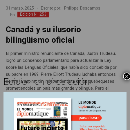
Philippe Descamps
31 marzo, 2025
Escrito por:
Edición Nº 253
En
Canadá y su ilusorio
bilingüismo oficial
El primer ministro renunciante de Canadá, Justin Trudeau,
logró un consenso parlamentario para actualizar la Ley
sobre las Lenguas Oficiales, que había sido concebida por
su padre en 1969. Pierre Elliott Trudeau luchaba entonces
×
Edición en circulación
contra la aspiración independentista de los quebequeses
prometiéndoles un país más grande y bilingüe. Pero el
reconocimiento de derechos lingüísticos individuales,...