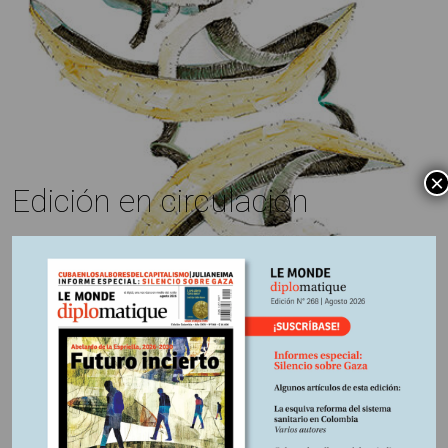
×
Edición en circulación
5 octubre, 2022
Escrito por:
Edición impresa Nº226
En
De la posverdad y otros