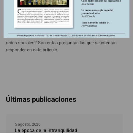
embustes
¿Qué implica hablar exactamente de posverdad? ¿Es un
fenómeno nuevo? ¿Es algo típicamente de nuestra época?
¿Qué relación tiene el fenómeno con la verdad y con las
redes sociales? Son estas preguntas las que se intentan
responder en este artículo.
Últimas publicaciones
5 agosto, 2026
La época de la intranquilidad