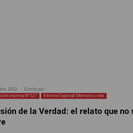
bre, 2022
Escrito por:
ición impresa Nº227
Informe Especial: Memoria y vida
ión de la Verdad: el relato que no 
ve