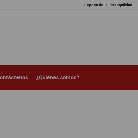
La época de la intranquilidad
Los amos
ontáctenos
¿Quiénes somos?