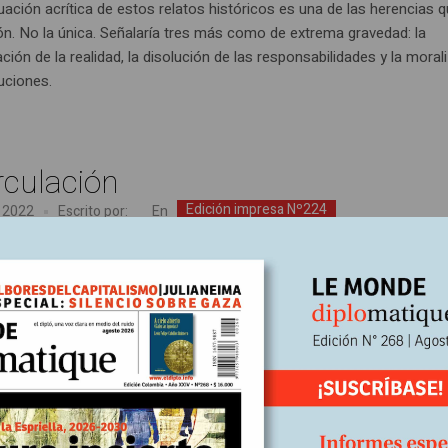
uación acrítica de estos relatos históricos es una de las herencias q
ón. No la única. Señalaría tres más como de extrema gravedad: la
ión de la realidad, la disolución de las responsabilidades y la moral
uciones.
rculación
Edición impresa Nº224
En
, 2022
Escrito por:
in del Bloque Hegemónico colombian
omienzo del Pacto Histórico
e artículo un breve análisis sobre la coyuntura política en materia d
s en política económica que deberá asumir el nuevo gobierno que ini
el 7 de agosto...