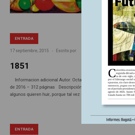
ENTRADA
Libros reseñados
En
17 septiembre, 2015
Escrito por:
1851
Informacion adicional Autor: Octavio Escobar Giraldo Colecc
de 2016 – 312 páginas Descripción: Ediciones desdeabajo, jul
algunos quieren huir, porque tal vez da claves excepcionales de
ENTRADA