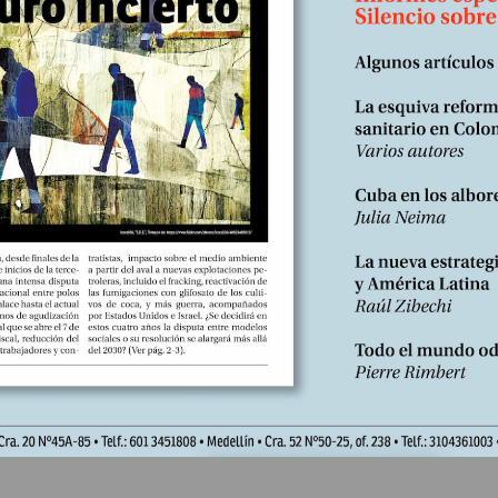
ión: Ríos de letras Formato: 14 x 21 cm Precio: $ 32.000 Bogotá –
io de 2015.144 páginas Un siglo silenciado deliberadamente, del q
 esta forma violenta...