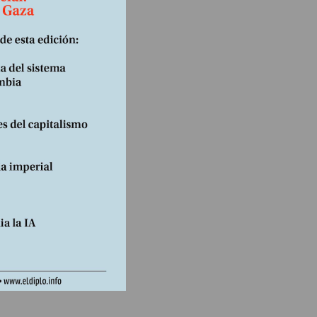
 Abril
ue