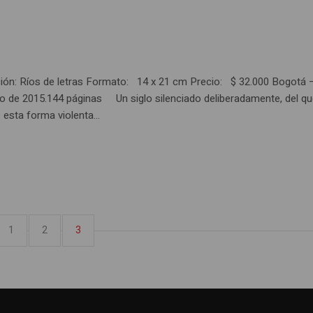
ión: Ríos de letras Formato: 14 x 21 cm Precio: $ 32.000 Bogotá –
io de 2015.144 páginas Un siglo silenciado deliberadamente, del q
 esta forma violenta...
1
2
3