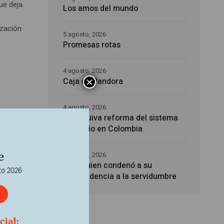
ue deja
Los amos del mundo
ización
5 agosto, 2026
Promesas rotas
4 agosto, 2026
×
Caja de Pandora
4 agosto, 2026
La esquiva reforma del sistema
o y
sanitario en Colombia
4 agosto, 2026
Noé, quien condenó a su
e las
descendencia a la servidumbre
cia