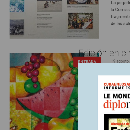
La perpet
la Comisi
fragmentac
de las sol
Edición en ci
19 agosto
ENTRADA
El f
el c
Aborda est
decisione
funciones 