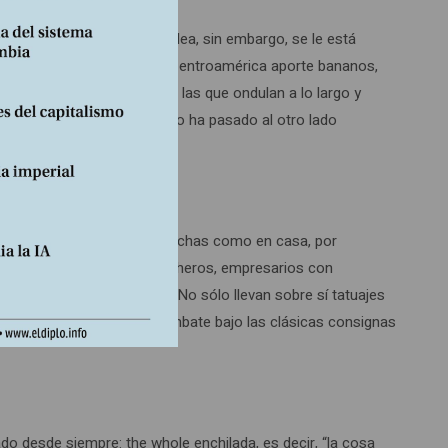
s ya no será mayoría. La idea, sin embargo, se le está
una Pax Americana en la cual Centroamérica aporte bananos,
on las banderas mexicanas las que ondulan a lo largo y
gada que un nuevo vecindario ha pasado al otro lado
comidas aun más baratas, hechas como en casa, por
a donde se enfrentan los loncheros, empresarios con
cil vencer a los taco trucks. No sólo llevan sobre sí tatuajes
lamo y se han lanzado al combate bajo las clásicas consignas
do desde siempre: the whole enchilada, es decir, “la cosa