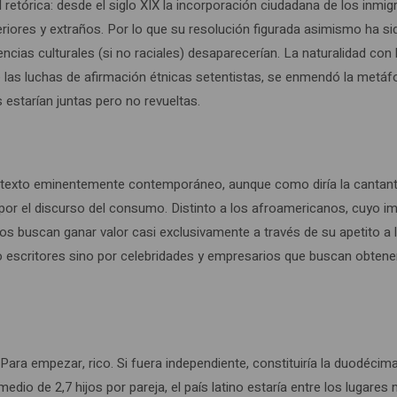
etórica: desde el siglo XIX la incorporación ciudadana de los inmi
ores y extraños. Por lo que su resolución figurada asimismo ha sido 
cias culturales (si no raciales) desaparecerían. La naturalidad con l
de las luchas de afirmación étnicas setentistas, se enmendó la metá
 estarían juntas pero no revueltas.
n contexto eminentemente contemporáneo, aunque como diría la cantant
do por el discurso del consumo. Distinto a los afroamericanos, cuyo
latinos buscan ganar valor casi exclusivamente a través de su apetito 
escritores sino por celebridades y empresarios que buscan obtener 
 Para empezar, rico. Si fuera independiente, constituiría la duodé
 promedio de 2,7 hijos por pareja, el país latino estaría entre los lu