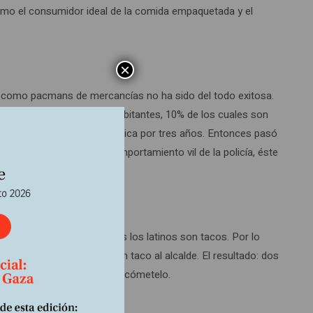
 como el consumidor ideal de la comida empaquetada y el
×
rse como pacmans de mercancías no ha sido del todo exitosa.
cut, un pueblo de 28.000 habitantes, 10% de los cuales son
tes latinos de forma sistemática por tres años. Entonces pasó
or la comunidad dado el comportamiento vil de la policía, éste
pósitos nacionales, todos los latinos son tacos. Por lo
ía a cualquiera textearle un taco al alcalde. El resultado: dos
a de su oficina. El mensaje: cómetelo.