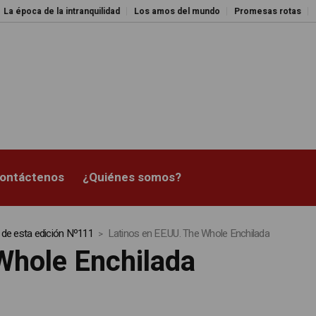
de la intranquilidad
Los amos del mundo
Promesas rotas
Caja de P
ontáctenos
¿Quiénes somos?
 de esta edición Nº111
Latinos en EE.UU. The Whole Enchilada
Whole Enchilada