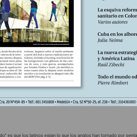
glo según contempla su destino inevitable: en menos de cuarenta año
la aspiración anglo ha sido que ondee su bandera de Norte a Sur en 
ger tomates. Pero se quemó el arroz. Hoy, los anglos sienten que s
ucks, establecimientos de comida ambulantes que anuncian con su lle
trucks amenazan la viabilidad de McDonald’s y Pizza Hut con sus 
o a la guerra de los taco trucks, una verdadera food fight callejer
 en la afluencia de la industria culinaria oficial. Igual va a ser difí
todo mal; miles de personas han jurado que esta batalla no será su Á
do” es que los latinos exijan lo que los anglos han tomado por senta