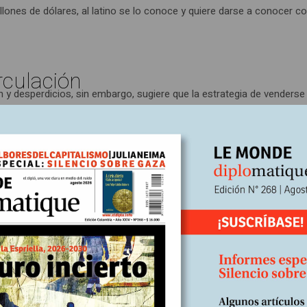
illones de dólares, al latino se lo conoce y quiere darse a conocer
rculación
ión y desperdicios, sin embargo, sugiere que la estrategia de vende
ica de ella. El mejor ejemplo reciente viene de East Haven, Connecti
a ciudad por intimidar, acosar y usar fuerza excesiva contra residen
ntarle al alcalde, el honorable Joseph Maturo, Jr., qué iba a hacer p
t Haven no son mexicanos sino ecuatorianos, entienden que para pro
guiente, un grupo de activistas creó un número de móvil que le permit
s en bicicleta le depositaron al alcalde más de 500 tacos a la puert