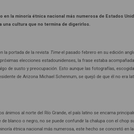
ido en la minoría étnica nacional más numerosa de Estados Un
una cultura que no termina de digerirlos.
en la portada de la revista
Time
el pasado febrero en su edición angló
s próximas elecciones estadounidenses, la frase estaba acompañad
algo de susto y preocupación. Esto aunque las fotografías, escogid
esidente de Arizona Michael Schennum, se quejó de que él no era lati
los ánimos al norte del Río Grande, el país latino se encarna princi
e de blanco o negro, no se puede confundir la chalupa con el chop 
 minoría étnica nacional más numerosa, este hecho se concretó en la