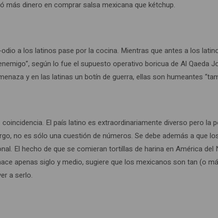
astó más dinero en comprar salsa mexicana que kétchup.
odio a los latinos pase por la cocina. Mientras que antes a los latin
enemigo”, según lo fue el supuesto operativo boricua de Al Qaeda Jos
amenaza y en las latinas un botín de guerra, ellas son humeantes “tam
incidencia. El país latino es extraordinariamente diverso pero la 
bargo, no es sólo una cuestión de números. Se debe además a que 
onal. El hecho de que se comieran tortillas de harina en América del
hace apenas siglo y medio, sugiere que los mexicanos son tan (o más
er a serlo.