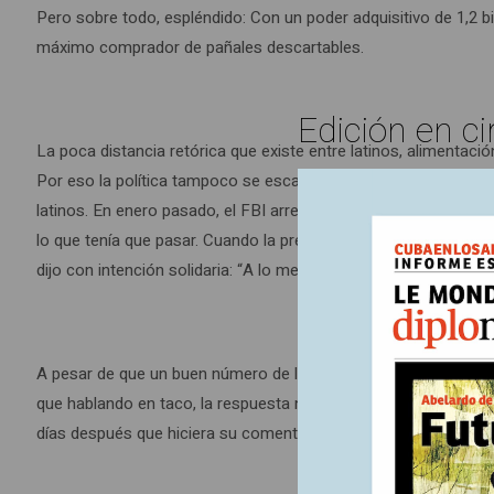
Pero sobre todo, espléndido: Con un poder adquisitivo de 1,2 b
máximo comprador de pañales descartables.
Edición en ci
La poca distancia retórica que existe entre latinos, alimentac
Por eso la política tampoco se escapa de la metáfora y se salp
latinos. En enero pasado, el FBI arrestó a cuatro policías de l
lo que tenía que pasar. Cuando la prensa finalmente fue a pregu
dijo con intención solidaria: “A lo mejor me como un taco”.
A pesar de que un buen número de los latinos que viven en Eas
que hablando en taco, la respuesta no se hizo esperar. Al día si
días después que hiciera su comentario, docenas de repartidore