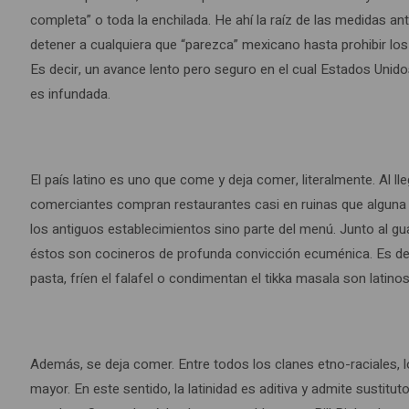
completa” o toda la enchilada. He ahí la raíz de las medidas a
detener a cualquiera que “parezca” mexicano hasta prohibir los
Es decir, un avance lento pero seguro en el cual Estados Unidos
es infundada.
El país latino es uno que come y deja comer, literalmente. Al l
comerciantes compran restaurantes casi en ruinas que alguna v
los antiguos establecimientos sino parte del menú. Junto al gu
éstos son cocineros de profunda convicción ecuménica. Es deci
pasta, fríen el falafel o condimentan el tikka masala son latinos
Además, se deja comer. Entre todos los clanes etno-raciales, 
mayor. En este sentido, la latinidad es aditiva y admite sustitu