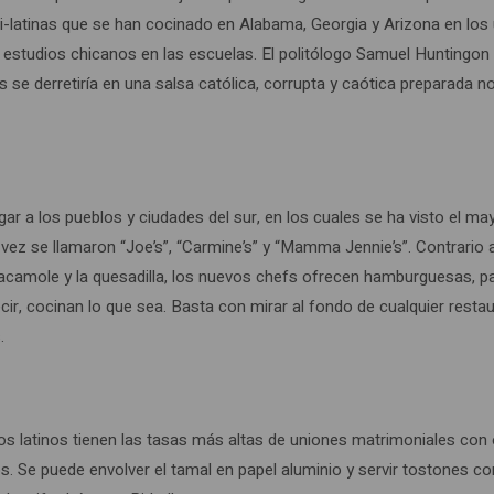
nti-latinas que se han cocinado en Alabama, Georgia y Arizona en lo
 estudios chicanos en las escuelas. El politólogo Samuel Huntingon l
 se derretiría en una salsa católica, corrupta y caótica preparada n
legar a los pueblos y ciudades del sur, en los cuales se ha visto el m
ez se llamaron “Joe’s”, “Carmine’s” y “Mamma Jennie’s”. Contrario 
acamole y la quesadilla, los nuevos chefs ofrecen hamburguesas, pap
r, cocinan lo que sea. Basta con mirar al fondo de cualquier resta
.
los latinos tienen las tasas más altas de uniones matrimoniales co
tos. Se puede envolver el tamal en papel aluminio y servir tostones co