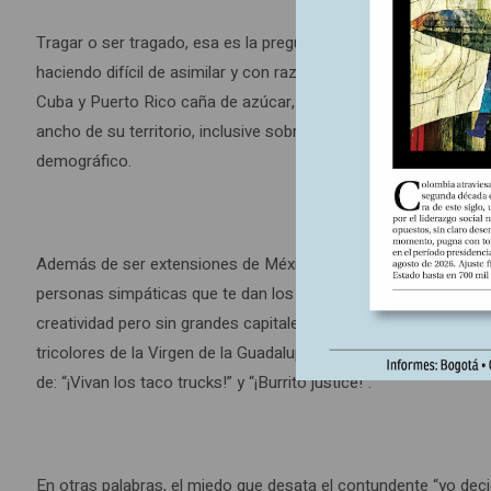
Tragar o ser tragado, esa es la pregunta que agobia al país an
haciendo difícil de asimilar y con razón: desde el siglo XIX, 
Cuba y Puerto Rico caña de azúcar, y México brazos para reco
ancho de su territorio, inclusive sobre los fabulosos taco tr
demográfico.
Además de ser extensiones de México sobre ruedas, los taco 
personas simpáticas que te dan los buenos días. Esto ha llevad
creatividad pero sin grandes capitales, contra gobiernos remojados
tricolores de la Virgen de la Guadalupe para que los libre de 
de: “¡Vivan los taco trucks!” y “¡Burrito justice!”.
En otras palabras, el miedo que desata el contundente “yo deci