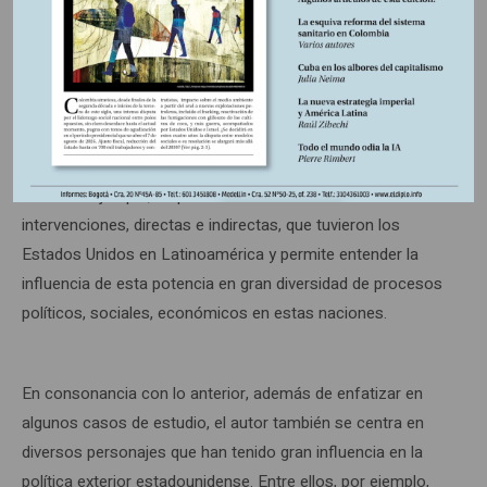
próximos tres años, Washington gastó millones de dólares
para desestabilizar Chile e instigar a su milicia a actuar.
Finalmente pasó el 11 de septiembre de 1973, en un golpe
de Estado que llevó al régimen de diecisiete años de
Augusto Pinochet, al poder” (16).
Con este ejemplo, es posible visualizar una de las tantas
intervenciones, directas e indirectas, que tuvieron los
Estados Unidos en Latinoamérica y permite entender la
influencia de esta potencia en gran diversidad de procesos
políticos, sociales, económicos en estas naciones.
En consonancia con lo anterior, además de enfatizar en
algunos casos de estudio, el autor también se centra en
diversos personajes que han tenido gran influencia en la
política exterior estadounidense. Entre ellos, por ejemplo,