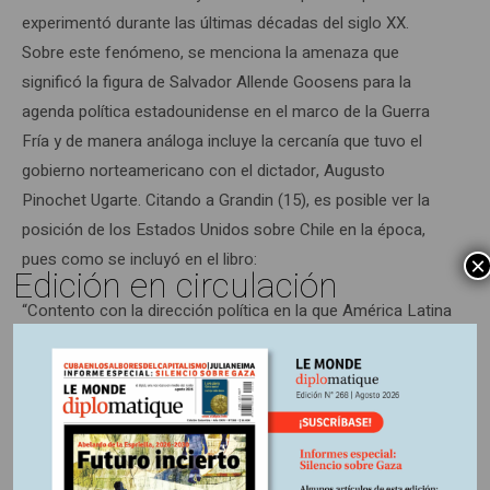
experimentó durante las últimas décadas del siglo XX.
Sobre este fenómeno, se menciona la amenaza que
significó la figura de Salvador Allende Goosens para la
agenda política estadounidense en el marco de la Guerra
Fría y de manera análoga incluye la cercanía que tuvo el
gobierno norteamericano con el dictador, Augusto
Pinochet Ugarte. Citando a Grandin (15), es posible ver la
posición de los Estados Unidos sobre Chile en la época,
pues como se incluyó en el libro:
×
Edición en circulación
“Contento con la dirección política en la que América Latina
se está moviendo, Nixon fue cogido fuera de base cuando
conoció, a finales de 1970, que los chilenos habían elegido
al marxista Salvador Allende como presidente. (…) [Nixon]
después comenzó un monólogo de siete minutos sobre
cómo iba a –destruir a Allende–. Le dio instrucciones a la
CIA para –hacer la economía chillar– y durante los