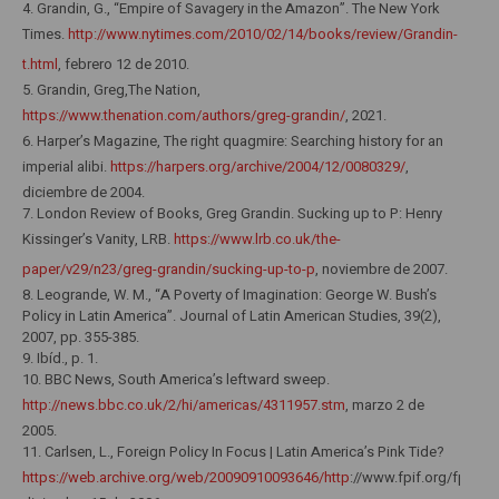
4. Grandin, G., “Empire of Savagery in the Amazon”. The New York
Times.
http://www.nytimes.com/2010/02/14/books/review/Grandin-
t.html
, febrero 12 de 2010.
5. Grandin, Greg,The Nation,
https://www.thenation.com/authors/greg-grandin/
, 2021.
6. Harper’s Magazine, The right quagmire: Searching history for an
imperial alibi.
https://harpers.org/archive/2004/12/0080329/
,
diciembre de 2004.
7. London Review of Books, Greg Grandin. Sucking up to P: Henry
Kissinger’s Vanity, LRB.
https://www.lrb.co.uk/the-
paper/v29/n23/greg-grandin/sucking-up-to-p
, noviembre de 2007.
8. Leogrande, W. M., “A Poverty of Imagination: George W. Bush’s
Policy in Latin America”. Journal of Latin American Studies, 39(2),
2007, pp. 355-385.
9. Ibíd., p. 1.
10. BBC News, South America’s leftward sweep.
http://news.bbc.co.uk/2/hi/americas/4311957.stm
, marzo 2 de
2005.
11. Carlsen, L., Foreign Policy In Focus | Latin America’s Pink Tide?
https://web.archive.org/web/20090910093646/http
://www.fpif.org/fpiftxt