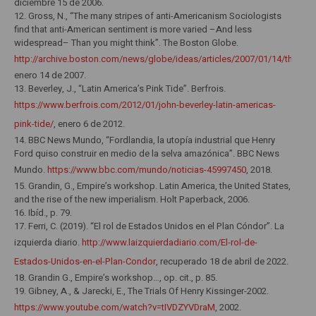
diciembre 15 de 2006.
12. Gross, N., “The many stripes of anti-Americanism Sociologists
find that anti-American sentiment is more varied –And less
widespread– Than you might think”. The Boston Globe.
http://archive.boston.com/news/globe/ideas/articles/2007/01/14/the_ma
enero 14 de 2007.
13. Beverley, J., “Latin America’s Pink Tide”. Berfrois.
https://www.berfrois.com/2012/01/john-beverley-latin-americas-
pink-tide/
, enero 6 de 2012.
14. BBC News Mundo, “Fordlandia, la utopía industrial que Henry
Ford quiso construir en medio de la selva amazónica”. BBC News
Mundo.
https://www.bbc.com/mundo/noticias-45997450
, 2018.
15. Grandin, G., Empire’s workshop. Latin America, the United States,
and the rise of the new imperialism. Holt Paperback, 2006.
16. Ibíd., p. 79.
17. Ferri, C. (2019). “El rol de Estados Unidos en el Plan Cóndor”. La
izquierda diario.
http://www.laizquierdadiario.com/El-rol-de-
Estados-Unidos-en-el-Plan-Condor
, recuperado 18 de abril de 2022.
18. Grandin G., Empire’s workshop…, op. cit., p. 85.
19. Gibney, A., & Jarecki, E., The Trials Of Henry Kissinger-2002.
https://www.youtube.com/watch?v=tIVDZYVDraM
, 2002.