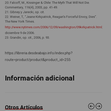
20. Falcoff, M., Kissinger & Chile: The Myth That Will Not Die.
Commentary, 116(4), 2003, pp. 41-49.
21. Gibney y Jarecki, op. cit.
22. Weiner, T., “Jeane Kirkpatrick, Reagan’s Forceful Envoy, Dies”.
The New York Times.
http://www.nytimes.com/2006/12/09/washington/09kirkpatrick.html
,
diciembre 9 de 2006.
23. Grandin, op. cit., 2006, p. 93.
https://libreria.desdeabajo.info/index.php?
route=product/product&product_id=255
Información adicional
Otros Artículos