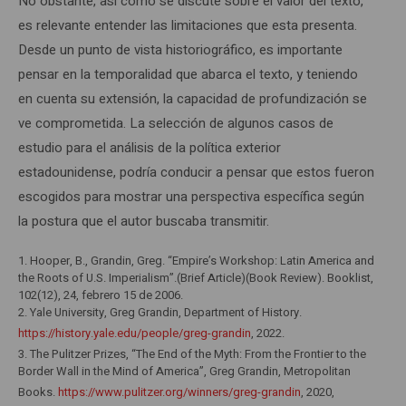
No obstante, así como se discute sobre el valor del texto,
es relevante entender las limitaciones que esta presenta.
Desde un punto de vista historiográfico, es importante
pensar en la temporalidad que abarca el texto, y teniendo
en cuenta su extensión, la capacidad de profundización se
ve comprometida. La selección de algunos casos de
estudio para el análisis de la política exterior
estadounidense, podría conducir a pensar que estos fueron
escogidos para mostrar una perspectiva específica según
la postura que el autor buscaba transmitir.
1. Hooper, B., Grandin, Greg. “Empire’s Workshop: Latin America and
the Roots of U.S. Imperialism”.(Brief Article)(Book Review). Booklist,
102(12), 24, febrero 15 de 2006.
2. Yale University, Greg Grandin, Department of History.
https://history.yale.edu/people/greg-grandin
, 2022.
3. The Pulitzer Prizes, “The End of the Myth: From the Frontier to the
Border Wall in the Mind of America”, Greg Grandin, Metropolitan
Books.
https://www.pulitzer.org/winners/greg-grandin
, 2020,