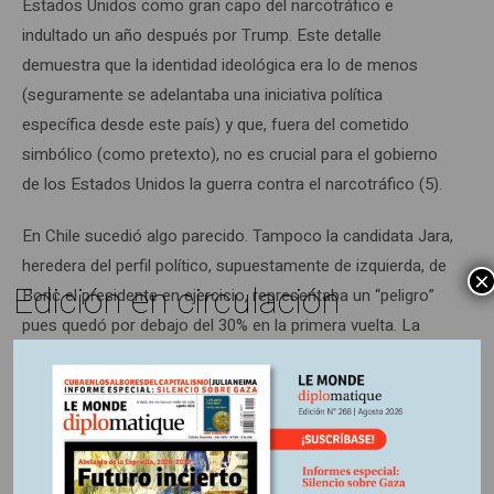
Estados Unidos como gran capo del narcotráfico e
indultado un año después por Trump. Este detalle
demuestra que la identidad ideológica era lo de menos
(seguramente se adelantaba una iniciativa política
específica desde este país) y que, fuera del cometido
simbólico (como pretexto), no es crucial para el gobierno
de los Estados Unidos la guerra contra el narcotráfico (5).
En Chile sucedió algo parecido. Tampoco la candidata Jara,
heredera del perfil político, supuestamente de izquierda, de
×
Edición en circulación
Boric el presidente en ejercicio, representaba un “peligro”
pues quedó por debajo del 30% en la primera vuelta. La
derecha, fragmentada (pero en conjunto con más del 50%),
seleccionó a Kast, por encima de Kaiser representante de
la “ultraderecha” y de Evelyn Matthei, de la tradicional
derecha y en la corriente de Piñera. En el balotaje,
obviamente se impuso Kast a quien nadie se atrevería a