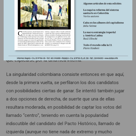
calificar de derecha “moderada”. Esta experiencia es una
gran oportunidad para asomarse a la complejidad que
representa eso que llamamos “derecha”, para no
mencionar el envejecido vocablo “izquierda”, y atreverse a
indagar en los movimientos y fuerzas que se agitan en el
mundo popular. En este país, es claro que, más allá de una
posible injerencia de Estados Unidos, los resultados tienen
que explicarse por la dinámica interna.
La singularidad colombiana consiste entonces en que aquí,
desde la primera vuelta, se perfilaron los dos candidatos
con posibilidades ciertas de ganar. Se intentó también jugar
a dos opciones de derecha, de suerte que una de ellas
resultara moderada, en posibilidad de captar los votos del
llamado “centro”, teniendo en cuenta la popularidad
indiscutible del candidato del Pacto Histórico, llamado de
izquierda (aunque no tiene nada de extremo y mucho