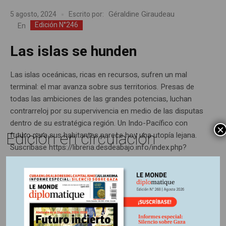
Géraldine Giraudeau
5 agosto, 2024
Escrito por:
Edición N°246
En
Las islas se hunden
Las islas oceánicas, ricas en recursos, sufren un mal
terminal: el mar avanza sobre sus territorios. Presas de
todas las ambiciones de las grandes potencias, luchan
contrarreloj por su supervivencia en medio de las disputas
dentro de su estratégica región. Un Indo-Pacífico con
×
Edición en circulación
futuro para sus habitantes parece hoy una utopía lejana.
Suscríbase https://libreria.desdeabajo.info/index.php?
route=product/product&product_id=180&search=suscri