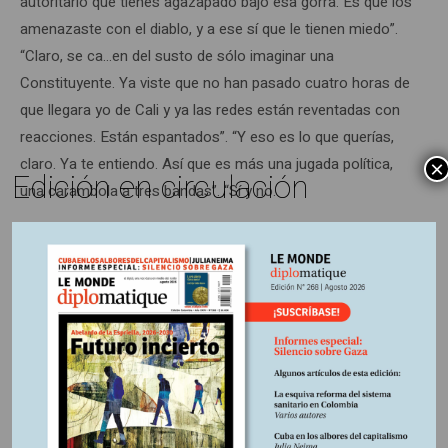
autoritario que tienes agazapado bajo esa gorra. Es que los
amenazaste con el diablo, y a ese sí que le tienen miedo”.
“Claro, se ca…en del susto de sólo imaginar una
Constituyente. Ya viste que no han pasado cuatro horas de
que llegara yo de Cali y ya las redes están reventadas con
reacciones. Están espantados”. “Y eso es lo que querías,
claro. Ya te entiendo. Así que es más una jugada política,
×
Edición en circulación
una carambola a tres bandas”. “Sí y no.
Yo lanzo la idea y miro cuál es la reacción, la de ellos, pero
también la del pueblo amigo. Yo sé de la fidelidad de
Colombia Humana y de la disciplina de partido que hay. Lo
que diga el Caudillo se cumple a rajatabla. Así que entre una
cosa y la otra, quién quita que cuaje la idea y logre voltear al
país profundo contra esta oligarquía de mier…coles se me
hace tarde y tengo que salir para Tierraalta. Ya me apuro
esta agua panelita y salgo.”“Estas hablando como Gaitán,