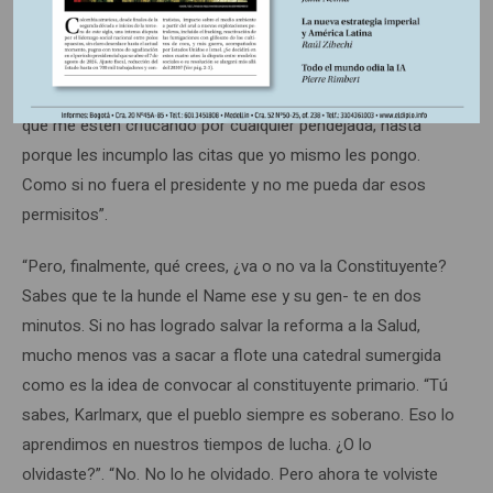
fustigando a la oligarquía cada dos frases. Quédate unos
minutos más, que no es fácil concertar estos encuentros
contigo. Igual ya tienes acostumbrados a todos que llegas
tarde a cualquier cita”. “Pero, eso es lo que quiero evitar,
que me estén criticando por cualquier pendejada, hasta
porque les incumplo las citas que yo mismo les pongo.
Como si no fuera el presidente y no me pueda dar esos
permisitos”.
“Pero, finalmente, qué crees, ¿va o no va la Constituyente?
Sabes que te la hunde el Name ese y su gen- te en dos
minutos. Si no has logrado salvar la reforma a la Salud,
mucho menos vas a sacar a flote una catedral sumergida
como es la idea de convocar al constituyente primario. “Tú
sabes, Karlmarx, que el pueblo siempre es soberano. Eso lo
aprendimos en nuestros tiempos de lucha. ¿O lo
olvidaste?”. “No. No lo he olvidado. Pero ahora te volviste