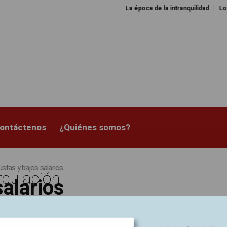
La época de la intranquilidad
Los 
ontáctenos
¿Quiénes somos?
stas y bajos salarios
rculación
salarios