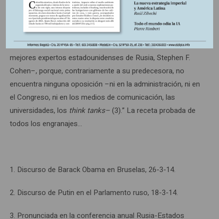
proclamaciones marciales, avalancha de sanciones
heteróclitas que sólo fortalecen la determinación del
campo contrario. “Quizás la nueva Guerra Fría será aun
más peligrosa que la anterior –ya advirtió uno de los
mejores expertos estadounidenses de Rusia, Stephen F.
Cohen–, porque, contrariamente a su predecesora, no
encuentra ninguna oposición –ni en la administración, ni en
el Congreso, ni en los medios de comunicación, las
universidades, los
think tanks–
(3).” La receta probada de
todos los engranajes…
1. Discurso de Barack Obama en Bruselas, 26-3-14.
2. Discurso de Putin en el Parlamento ruso, 18-3-14.
3. Pronunciada en la conferencia anual Rusia-Estados