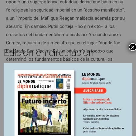
oponer una superpotencia estadounidense que basa en su
fe religiosa la seguridad imperial en un “destino manifiesto”,
a un “Imperio del Mal” que Reagan maldecía además por su
ateísmo. En cambio, Putin corteja –no sin éxito– a los
cruzados del fundamentalismo cristiano. Y cuando anexa
Crimea, recuerda de inmediato que es el lugar “donde fue
×
Edición en circulación
bautizado San Vladimir […], un bautismo ortodoxo que
determinó los fundamentos básicos de la cultura, los
valores y la civilización de los pueblos rusos, ucranianos y
bielorrusos”.
Tanto como decir que Moscú no admitirá que Ucrania se
convierta en la base de operaciones de sus adversarios.
Caldeado al rojo vivo por una propaganda nacionalista que
incluso excede el lavado de cerebro occidental, el pueblo
ruso se opondría a eso. Ahora bien, en Estados Unidos y en
Europa, los partidarios del gran rearme superan la puja: