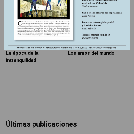
LIBROS RESEÑADOS
SIN CATEGORÍA
5 AGOSTO, 2026
5 AGOSTO, 2026
La época de la
Los amos del mundo
P
intranquilidad
Últimas publicaciones