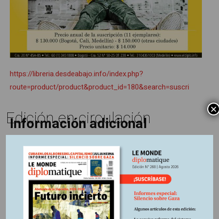
https://libreria.desdeabajo.info/index.php?
route=product/product&product_id=180&search=suscri
×
Edición en circulación
Información adicional
Fuente:
Le Monde diplomatique, edición 252 marzo 2024
Otros Artículos