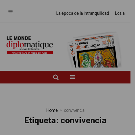
La época de la intranquilidad
Los amos d
Home
convivencia
Etiqueta:
convivencia