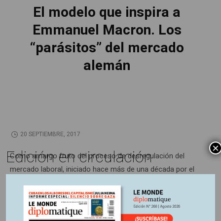
El modelo que inspira a
Emmanuel Macron. Los
“parásitos” del mercado
alemán
20 SEPTIEMBRE, 2017
×
Edición en circulación
Como amargo fruto del proceso de desregulación del
mercado laboral, iniciado hace más de una década por el
canciller socialdemócrata Gerhard Schröder, los
desocupados de la opulenta Alemania reciben una exigua
asignación global única, mientras son estigmatizados por