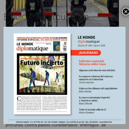
×
Edición en circulación
Carlos Fazio
27 diciembre, 2022
Escrito por:
Coordenadas
En
EU y la OTAN calientan
frontera colombo-venezolana
Cambian las administraciones de republicanos y
demócratas en la Casa Blanca, pero las estrategias de
tensión y desestabilización sistemática del Estado
profundo contra países considerados “enemigos” de